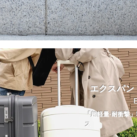
エクスパン
E
「超軽量·耐衝撃
ス